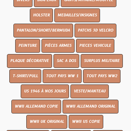
DIVERS
DRAPEAUX
GANTS/MITAINE/MOUFFLE
HOLSTER
MEDAILLES/INSIGNES
PANTALON/SHORT/BERMUDA
PATCHS 3D VELCRO
PEINTURE
PIÈCES ARMES
PIECES VEHICULE
PLAQUE DÉCORATIVE
SAC A DOS
SURPLUS MILITAIRE
T-SHIRT/PULL
TOUT PAYS WW 1
TOUT PAYS WW2
US 1946 À NOS JOURS
VESTE/MANTEAU
WWII ALLEMAND COPIE
WWII ALLEMAND ORIGINAL
WWII UK ORIGINAL
WWII US COPIE