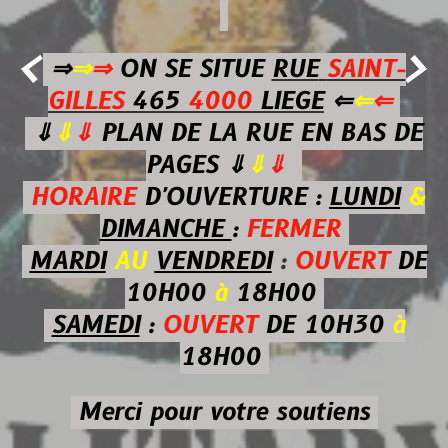


⇒
⇒
⇒
ON SE SITUE
RUE
SAINT-
GILLES
465
4000
LIEGE
⇐
⇐
⇐
⇓
⇓
⇓
PLAN DE LA RUE EN BAS DE
PAGES
⇓
⇓
⇓
HORAIRE
D'OUVERTURE :
LUNDI
&
DIMANCHE
:
FERMER
MARDI
AU
VENDREDI
:
OUVERT
DE
10H00
à
18H00
SAMEDI
:
OUVERT
DE 10H30
à
18H00
Merci pour votre soutiens